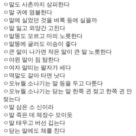
ㅇ말도 사촌까지 상피한다
ㅇ말 귀에 염불한다
ㅇ말에 실었던 것을 벼룩 등에 실을까
ㅇ말 잃고 외양간 고친다
ㅇ말똥도 모르고 마의 노릇한다
ㅇ말똥에 굴러도 이승이 좋다
ㅇ큰 말이 나가면 작은 말이 큰 말 노릇한다
ㅇ야윈 말이 짐 탐한다
ㅇ여자 말띠는 팔자가 세다
ㅇ역말도 갈아 타면 낫다
ㅇ오뉴월 소나기는 말 등을 두고 다툰다
ㅇ오뉴월 소나기는 닫는 말 한쪽 귄 젖고 한쪽 귄 안
젖는다
ㅇ말 삼은 소 신이라
ㅇ말 죽은 데 체장수 모이듯
ㅇ말 태우고 버선 깁는다
ㅇ닫는 말에도 채를 친다