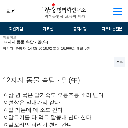
로그인
회원가입
자료실
공지사항
자주하는질문
학술 자료
12지지 동물 속담 - 말(午)
작성자
관리자
14-08-10 19:02
조회
16,966회
댓글
0건
목록
본문
12지지 동물 속담 - 말(午)
ㅇ삼 년 묵은 말가죽도 오롱조롱 소리 난다
ㅇ설삶은 말대가리 같다
ㅇ말 가는데 데 소도 간다
ㅇ말고기를 다 먹고 말똥내 난다 한다
ㅇ말꼬리의 파리가 천리 간다