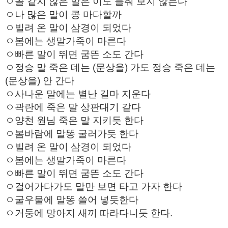
ㅇ꼴 같지 않은 말은 이도 들춰 보지 않는다
ㅇ나 많은 말이 콩 마다할까
ㅇ빌려 온 말이 삼경이 되었다
ㅇ봄에는 생말가죽이 마른다
ㅇ빠른 말이 뛰면 굼뜬 소도 간다
ㅇ정승 말 죽은 데는 (문상을) 가도 정승 죽은 데는
(문상을) 안 간다
ㅇ사나운 말에는 별난 길마 지운다
ㅇ곽란에 죽은 말 상판대기 같다
ㅇ양천 원님 죽은 말 지키듯 한다
ㅇ봄바람에 말똥 굴러가듯 한다
ㅇ빌려 온 말이 삼경이 되었다
ㅇ봄에는 생말가죽이 마른다
ㅇ빠른 말이 뛰면 굼뜬 소도 간다
ㅇ걸어가다가도 말만 보면 타고 가자 한다
ㅇ굴우물에 말똥 쓸어 넣듯한다
ㅇ거둥에 망아지 새끼 따라다니듯 한다.