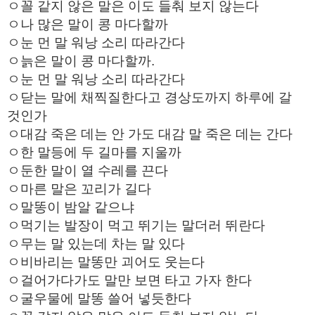
ㅇ꼴 같지 않은 말은 이도 들춰 보지 않는다
ㅇ나 많은 말이 콩 마다할까
ㅇ눈 먼 말 워낭 소리 따라간다
ㅇ늙은 말이 콩 마다할까.
ㅇ눈 먼 말 워낭 소리 따라간다
ㅇ닫는 말에 채찍질한다고 경상도까지 하루에 갈
것인가
ㅇ대감 죽은 데는 안 가도 대감 말 죽은 데는 간다
ㅇ한 말등에 두 길마를 지울까
ㅇ둔한 말이 열 수레를 끈다
ㅇ마른 말은 꼬리가 길다
ㅇ말똥이 밤알 같으냐
ㅇ먹기는 발장이 먹고 뛰기는 말더러 뛰란다
ㅇ무는 말 있는데 차는 말 있다
ㅇ비바리는 말똥만 괴어도 웃는다
ㅇ걸어가다가도 말만 보면 타고 가자 한다
ㅇ굴우물에 말똥 쓸어 넣듯한다