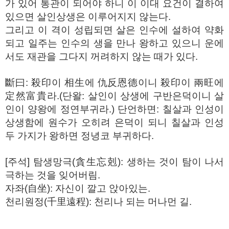
가 있어 통관이 되어야 하니 이 이대 요건이 결하여
있으면 살인상생은 이루어지지 않는다.
그리고 이 격이 성립되면 살은 인수에 설하여 약화
되고 일주는 인수의 생을 만나 왕하고 있으니 운에
서도 재관을 그다지 꺼려하지 않는 때가 있다.
斷曰: 殺印이 相生에 仇反恩德이니 殺印이 兩旺에
定然富貴라.(단왈: 살인이 상생에 구반은덕이니 살
인이 양왕에 정연부귀라.) 단언하면: 칠살과 인성이
상생함에 원수가 오히려 은덕이 되니 칠살과 인성
두 가지가 왕하면 정녕코 부귀하다.
[주석] 탐생망극(貪生忘剋): 생하는 것이 탐이 나서
극하는 것을 잊어버림.
자좌(自坐): 자신이 깔고 앉아있는.
천리원정(千里遠程): 천리나 되는 머나먼 길.