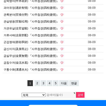
갑목맹아(甲木萌芽) 『사주첩경(四柱捷徑)』
08-09
과어유정(過於有情) 『사주첩경(四柱捷徑)』
08-09
관록분야(官祿分野) 『사주첩경(四柱捷徑)』
08-09
관살병용(官殺竝用) 『사주첩경(四柱捷徑)』
08-09
거관유살(去官留殺) 『사주첩경(四柱捷徑)』
08-09
거류서배(去留舒配) 『사주첩경(四柱捷徑)』
08-09
군겁쟁재(群劫爭財) 『사주첩경(四柱捷徑)』
08-09
급신이지(及身而止) 『사주첩경(四柱捷徑)』
08-09
금실무성(金實無聲) 『사주첩경(四柱捷徑)』
08-09
금침수저(金沈水底) 『사주첩경(四柱捷徑)』
08-09
구통수화(溝通水火) 『사주첩경(四柱捷徑)』
08-09
1
2
3
4
5
다음
맨끝