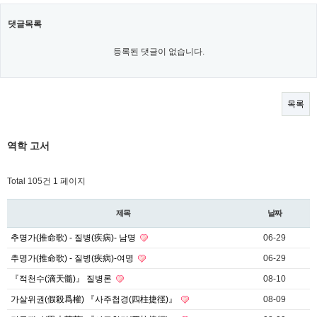
댓글목록
등록된 댓글이 없습니다.
목록
역학 고서
Total 105건
1 페이지
제목
날짜
추명가(推命歌) - 질병(疾病)- 남명
06-29
추명가(推命歌) - 질병(疾病)-여명
06-29
『적천수(滴天髓)』 질병론
08-10
가살위권(假殺爲權) 『사주첩경(四柱捷徑)』
08-09