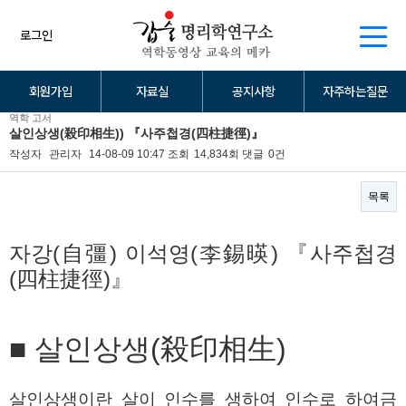
로그인
회원가입
자료실
공지사항
자주하는질문
역학 고서
살인상생(殺印相生)) 『사주첩경(四柱捷徑)』
작성자
관리자
14-08-09 10:47
조회
14,834회
댓글
0건
목록
본문
자강(自彊) 이석영(李錫暎) 『사주첩경
(四柱捷徑)』
■ 살인상생(殺印相生)
살인상생이란 살이 인수를 생하여 인수로 하여금