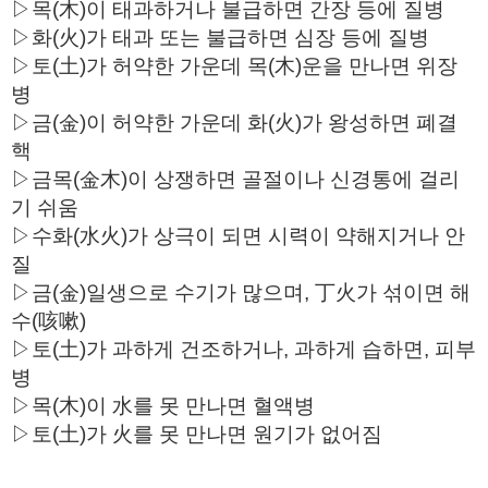
▷목(木)이 태과하거나 불급하면 간장 등에 질병
▷화(火)가 태과 또는 불급하면 심장 등에 질병
▷토(土)가 허약한 가운데 목(木)운을 만나면 위장
병
▷금(金)이 허약한 가운데 화(火)가 왕성하면 폐결
핵
▷금목(金木)이 상쟁하면 골절이나 신경통에 걸리
기 쉬움
▷수화(水火)가 상극이 되면 시력이 약해지거나 안
질
▷금(金)일생으로 수기가 많으며, 丁火가 섞이면 해
수(咳嗽)
▷토(土)가 과하게 건조하거나, 과하게 습하면, 피부
병
▷목(木)이 水를 못 만나면 혈액병
▷토(土)가 火를 못 만나면 원기가 없어짐