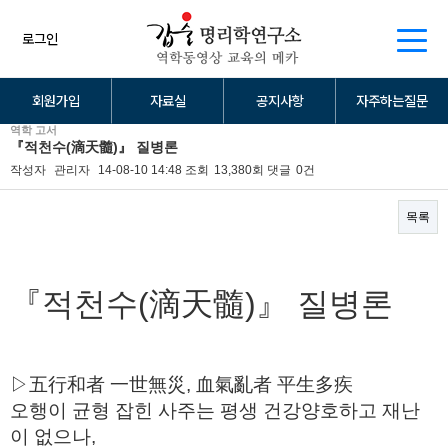
로그인
회원가입
자료실
공지사항
자주하는질문
역학 고서
『적천수(滴天髓)』 질병론
작성자
관리자
14-08-10 14:48
조회
13,380회
댓글
0건
목록
본문
『적천수(滴天髓)』 질병론
▷五行和者 一世無災, 血氣亂者 平生多疾
오행이 균형 잡힌 사주는 평생 건강양호하고 재난
이 없으나,