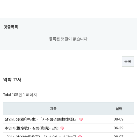
댓글목록
등록된 댓글이 없습니다.
목록
역학 고서
Total 105건
1 페이지
제목
날짜
살인상생(殺印相生)) 『사주첩경(四柱捷徑)』
08-09
추명가(推命歌) - 질병(疾病)- 남명
06-29