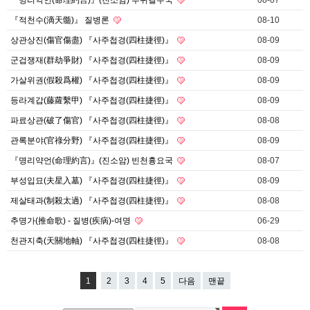
『명리약언(命理約言)』(진소암) 부귀길수국
08-07
『적천수(滴天髓)』 질병론
08-10
상관상진(傷官傷盡) 『사주첩경(四柱捷徑)』
08-09
군겁쟁재(群劫爭財) 『사주첩경(四柱捷徑)』
08-09
가살위권(假殺爲權) 『사주첩경(四柱捷徑)』
08-09
등라계갑(藤蘿繫甲) 『사주첩경(四柱捷徑)』
08-09
파료상관(破了傷官) 『사주첩경(四柱捷徑)』
08-08
관록분야(官祿分野) 『사주첩경(四柱捷徑)』
08-09
『명리약언(命理約言)』(진소암) 빈천흉요국
08-07
부성입묘(夫星入墓) 『사주첩경(四柱捷徑)』
08-09
제살태과(制殺太過) 『사주첩경(四柱捷徑)』
08-08
추명가(推命歌) - 질병(疾病)-여명
06-29
천관지축(天關地軸) 『사주첩경(四柱捷徑)』
08-08
1
2
3
4
5
다음
맨끝