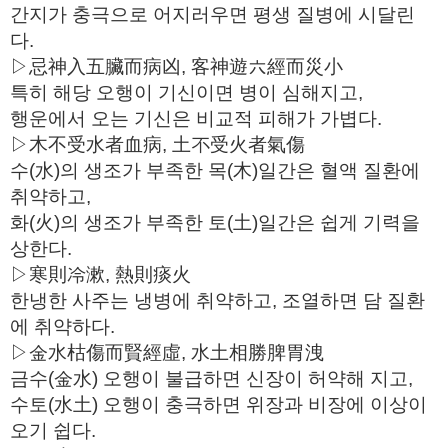
간지가 충극으로 어지러우면 평생 질병에 시달린
다.
▷忌神入五臟而病凶, 客神遊六經而災小
특히 해당 오행이 기신이면 병이 심해지고,
행운에서 오는 기신은 비교적 피해가 가볍다.
▷木不受水者血病, 土不受火者氣傷
수(水)의 생조가 부족한 목(木)일간은 혈액 질환에
취약하고,
화(火)의 생조가 부족한 토(土)일간은 쉽게 기력을
상한다.
▷寒則冷漱, 熱則痰火
한냉한 사주는 냉병에 취약하고, 조열하면 담 질환
에 취약하다.
▷金水枯傷而賢經虛, 水土相勝脾胃洩
금수(金水) 오행이 불급하면 신장이 허약해 지고,
수토(水土) 오행이 충극하면 위장과 비장에 이상이
오기 쉽다.