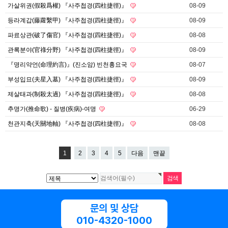
가살위권(假殺爲權) 『사주첩경(四柱捷徑)』
08-09
등라계갑(藤蘿繫甲) 『사주첩경(四柱捷徑)』
08-09
파료상관(破了傷官) 『사주첩경(四柱捷徑)』
08-08
관록분야(官祿分野) 『사주첩경(四柱捷徑)』
08-09
『명리약언(命理約言)』(진소암) 빈천흉요국
08-07
부성입묘(夫星入墓) 『사주첩경(四柱捷徑)』
08-09
제살태과(制殺太過) 『사주첩경(四柱捷徑)』
08-08
추명가(推命歌) - 질병(疾病)-여명
06-29
천관지축(天關地軸) 『사주첩경(四柱捷徑)』
08-08
1
2
3
4
5
다음
맨끝
문의 및 상담
010-4320-1000