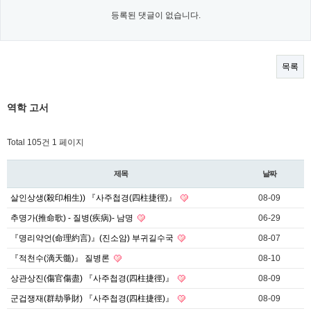
등록된 댓글이 없습니다.
목록
역학 고서
Total 105건
1 페이지
제목
날짜
살인상생(殺印相生)) 『사주첩경(四柱捷徑)』
08-09
추명가(推命歌) - 질병(疾病)- 남명
06-29
『명리약언(命理約言)』(진소암) 부귀길수국
08-07
『적천수(滴天髓)』 질병론
08-10
상관상진(傷官傷盡) 『사주첩경(四柱捷徑)』
08-09
군겁쟁재(群劫爭財) 『사주첩경(四柱捷徑)』
08-09