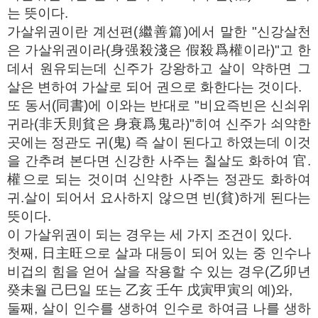
는 뜻이다.
가살위권이란 계선편(繼善篇)에서 말한 "신강살천
은 가살위권이라(身强殺淺은 假殺爲權이라)"고 한
데서 원유되는데 신주가 강왕하고 살이 약하면 그
살은 변하여 가살로 되어 권으로 화한다는 것이다.
또 동서(同書)에 이와는 반대로 "비요즉빈은 신쇠위
귀라(非夭則貧은 身衰爲鬼라)"히여 신주가 쇠약한
곳에는 정관도 귀(鬼) 즉 살이 된다고 하였는데 이것
을 간추려 본다면 신강한 사주는 칠살도 화하여 官.
權으로 되는 것이며 신약한 사주는 정관도 화하여
귀.살이 되어서 요사하지 않으면 빈(貧)하게 된다는
뜻이다.
이 가살위권이 되는 경우는 세 가지 조건이 있다.
첫째, 日主旺으로 살과 대등이 되어 있는 중 인수나
비겁의 힘을 얻어 살을 작용할 수 있는 경우(乙卯년
癸未월 己巳일 또는 乙亥 壬午 戊寅甲寅의 예)와,
둘째, 살이 인수를 생하여 인수로 하여금 나를 생하