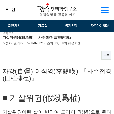
로그인
회원가입
자료실
공지사항
자주하는질문
역학 고서
가살위권(假殺爲權) 『사주첩경(四柱捷徑)』
작성자
관리자
14-08-09 12:56
조회
13,108회
댓글
0건
목록
본문
자강(自彊) 이석영(李錫暎) 『사주첩경
(四柱捷徑)』
■ 가살위권(假殺爲權)
가살위권이란 살이 변하여 도리어 권(權)으로 된다