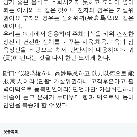
양가 좋은 음식도 소화시키지 못하고 도리어 병이
되는 이치와 꼭 같은 것이니 전자의 경우는 가살위
권이요 후자의 경우는 신쇠위귀(身衰爲鬼)와 같은
예이다.
우리는 여기에서 응용하여 주체의식을 키워 건전한
정신과 건전한 신체를 가꾸는 지육.체육.덕육의 삼
육정신을 바탕으로 처세 만반사에 대응하여야 귀
(貴)히 된다는 것을 다시 한번 느끼게 한다.
斷曰: 假殺爲權하니 高爵厚恩하고 以力以德으로 能
服萬人이라.(단왈: 가살위권하니 고작후은하고 필
력이덕으로 능복만인이라) 단언하면: 가살위권하니
벼슬이 높고 은혜가 두터우며 힘과 덕으로써 능히
만인을 복종케 할 수 있다.
댓글목록