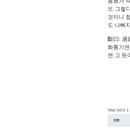
홍등가 즉
또 그렇
것이니 
도 나뻐
斷曰: 
화통기면
면 그 뜻
Total 105건
1
번호