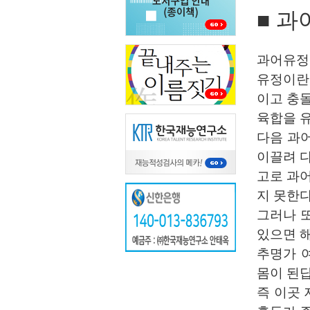
■ 과
과어유정에
유정이란 
이고 충
육합을 
다음 과
이끌려 다
고로 과어
지 못한다
그러나 
있으면 
추명가 
몸이 된
즉 이곳 