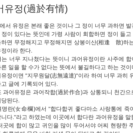
어유정(過於有情)
서 유정은 본래 좋은 것이나 그 정이 너무 과하면 발
정이 있다는 뜻인데 가령 사람이 회합하면 정이 들고 
돌하면 무정해지고 무정해지면 상봉이산(相逢離散)하는
유정이라 한다.
어는 너무 지나쳤다는 뜻이니 과어유정이란 사주에 합
른 일을 할 수가 없다는 뜻에서 불길하다고 하는 것이
유정이면 "지무원달(志無遠達)"이라 하여 너무 과히 
고 글에 기록되어 있다.
또 과어유정은 과어작합(過於作合)과 상통되니 천간으로
해당된다.
여명란(女命欄)에서 "합다합귀 좋다마소 사랑통에 죽
답니다."라고 하였는데 이곳에서 합다란 과어유정을 
저곳에 합이 많고 귀인을 많이 두어서야 어찌 현량한 