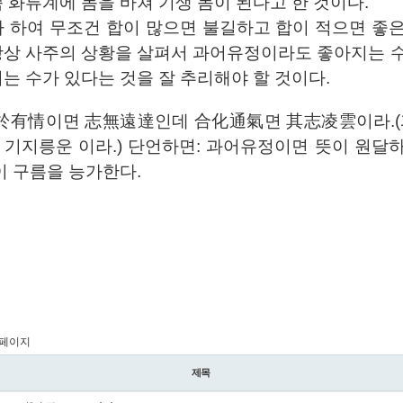
 화류계에 몸을 바쳐 기생 몸이 된다고 한 것이다.
다 하여 무조건 합이 많으면 불길하고 합이 적으면 좋
항상 사주의 상황을 살펴서 과어유정이라도 좋아지는 
지는 수가 있다
는 것을 잘 추리해야 할 것이다.
過於有情이면 志無遠達인데 合化通氣면 其志凌雲이라.
 기지릉운 이라.) 단언하면: 과어유정이면 뜻이 원달
이 구름을 능가한다.
 페이지
제목