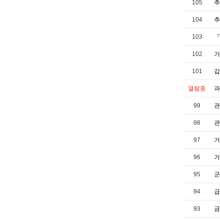
105
추
104
추
103
『
102
가
101
갑
열람중
과
99
관
98
관
97
거
96
거
95
군
94
급
93
금