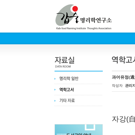
과어유정(過
작성자
관리
자강(