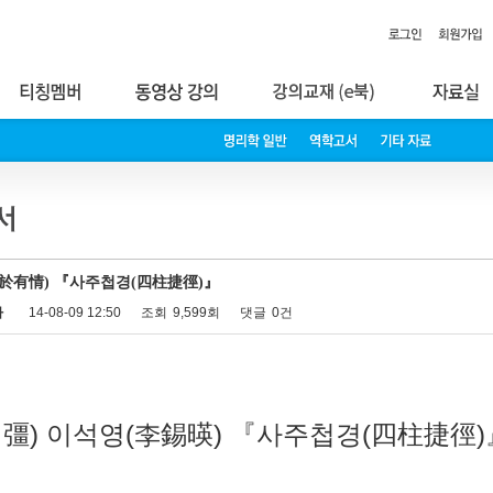
於有情) 『사주첩경(四柱捷徑)』
자
14-08-09 12:50
조회
9,599회
댓글
0건
自彊) 이석영(李錫暎) 『사주첩경(四柱捷徑)