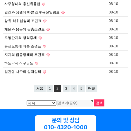
사주형태와 용신취용법
08-10
일간과 생월에 따른 조후용신일람표
08-10
상위⋅하위십성과 조견표
08-10
체운과 용운의 길흉조견표
08-10
오행간지와 병적증세
08-10
용신오행에 따른 조견표
08-10
지지의 합충형해파 조견표
08-10
하도낙서와 구궁도
08-10
일간합 사주의 성격심리
08-10
처음
1
2
3
4
5
맨끝
문의 및 상담
010-4320-1000