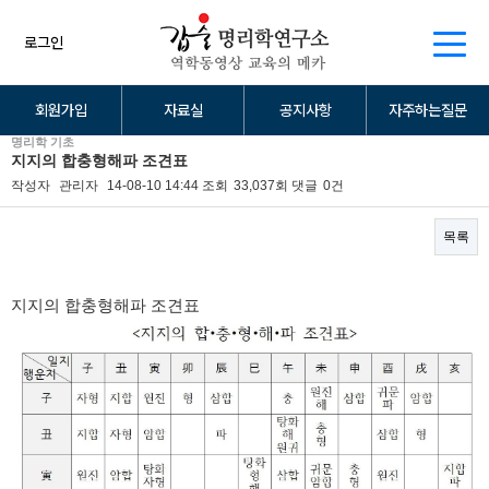
로그인
회원가입
자료실
공지사항
자주하는질문
명리학 기초
지지의 합충형해파 조견표
작성자
관리자
14-08-10 14:44
조회
33,037회
댓글
0건
목록
본문
지지의 합충형해파 조견표