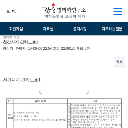
로그인
회원가입
자료실
공지사항
자주하는질문
명리학 기초
천간지지 간략노트1
작성자
관리자
14-08-06 22:54
조회
22,001회
댓글
0건
목록
본문
천간지지 간략노트1