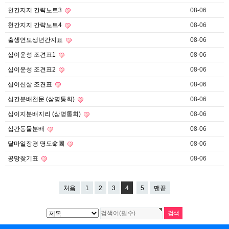
천간지지 간략노트3
08-06
천간지지 간략노트4
08-06
출생연도생년간지표
08-06
십이운성 조견표1
08-06
십이운성 조견표2
08-06
십이신살 조견표
08-06
십간분배천문 (삼명통회)
08-06
십이지분배지리 (삼명통회)
08-06
십간동물분배
08-06
달마일장경 명도命圖
08-06
공망찾기표
08-06
처음
1
2
3
4
5
맨끝